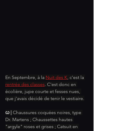
En Septembre, à la 
Nuit des K
, c'est la 
rentrée des classes
. C'est donc en 
écolière, jupe courte et fesses nues, 
que j'avais décidé de tenir le vestiaire.
ꞷ |
 Chaussures coquées noires, type 
Dr. Martens ; Chaussettes hautes 
"argyle" roses et grises ; Catsuit en 