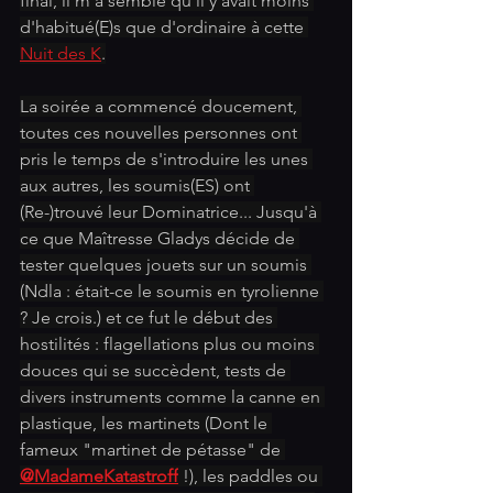
final, il m'a semblé qu'il y avait moins 
d'habitué(E)s que d'ordinaire à cette 
Nuit des K
.
La soirée a commencé doucement, 
toutes ces nouvelles personnes ont 
pris le temps de s'introduire les unes 
aux autres, les soumis(ES) ont 
(Re-)trouvé leur Dominatrice... Jusqu'à 
ce que Maîtresse Gladys décide de 
tester quelques jouets sur un soumis 
(Ndla : était-ce le soumis en tyrolienne 
? Je crois.) et ce fut le début des 
hostilités : flagellations plus ou moins 
douces qui se succèdent, tests de 
divers instruments comme la canne en 
plastique, les martinets (Dont le 
fameux "martinet de pétasse" de 
@MadameKatastroff
 !), les paddles ou 