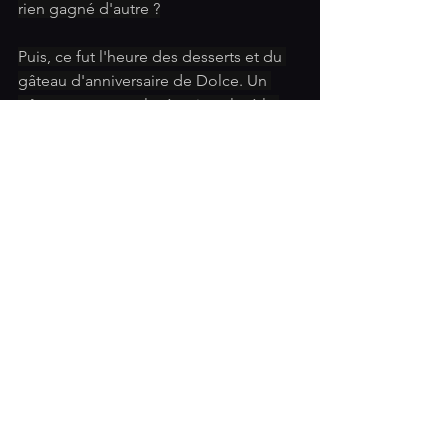
rien gagné d'autre ?
Puis, ce fut l'heure des desserts et du 
gâteau d'anniversaire de Dolce. Un 
gâteau presque glacé qui, malgré le 
froid de l'Automne, a eu du succès. La 
presque fin du gâteau a marqué 
l'heure des premiers départs massifs, 
comme si la plupart des Dominatrices 
s'étaient données le mot. Il était entre 
01h00 et 02h00. Cette 
91e Nuit des K
s'est terminée avec presque une heure 
d'avance. Il y a des soirs comme cela 
où on estime avoir suffisamment 
profité des festivités.