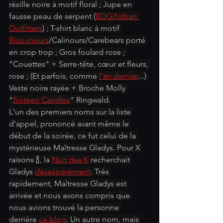
résille noire à motif floral ; Jupe en 
fausse peau de serpent (
BDG/Urban 
Outfitters
) ; T-shirt blanc à motif 
Bisounours
/Calinours/Carebears porté 
en crop trop ; Gros foulard rose ; 
"Couettes" + Serre-tête, cœur et fleurs, 
rose ; (Et parfois, comme 
l'an dernier
...) 
Veste noire rayée + Broche Molly 
"
Sixteen Candles
" Ringwald.
L'un des premiers noms sur la liste 
d'appel, prononcé avant même le 
début de la soirée, ce fut celui de la 
mystérieuse Maîtresse Gladys. Pour X 
raisons 🍾, la 
Nuit des K
 recherchait 
Gladys 
désespérément
. Très 
rapidement, Maîtresse Gladys est 
arrivée et nous avons compris que 
nous avions trouvé la personne 
derrière 
ce blog
. Un autre nom, mais 