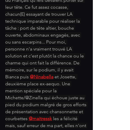
du Français qu'iels devaient porter sur 
leur tête. Ce fut assez cocasse, 
chacun(E) essayant de trouver LA 
technique imparable pour réaliser la 
tâche : port de tête altier, bouche 
ouverte, abdominaux engagés, avec 
ou sans escarpins... Pour moi, 
personne n'a vraiment trouvé LA 
solution et c'est plutôt la chance ou le 
charme qui ont fait la différence. De 
mémoire, sur le podium, il y avait 
Bianca puis 
@Ninabella
 et Josette, 
deuxième place ex-aequo. Une 
mention spéciale pour la 
Michette/@Zinella qui échoue juste au 
pied du podium malgré de gros efforts 
de présentation avec chansonnette et 
courbettes 
@maitressk
 les a félicité 
mais, sauf erreur de ma part, elles n'ont 