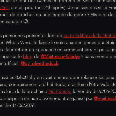
vait fait le tour des Dames en prétendant visiter un musée 
sées
, c'était pourtant 24h après). Je ne sais pas si La Fra
dames de potiches ou une ineptie du genre ? Histoire de
ien capable 😉.
res personnes présentes lors de 
cette édition de la Nuit 
 un Who's Who. Je laisse le soin aux personnes qui étaient
re leur retour d'expérience en commentaire. Et puis, qui s
age sur le 
blog
 de 
@Maitresse-Gladys
 ? Sans même par
 officiel, 
@by_olivetheduck
.
passées 03h00, il y en avait encore pour relancer les jeux 
aire, contrairement à d'habitude, était loin d'être vide
cas lors de la prochaine 
Nuit des K
, le Vendredi 26/06/2026
 participer à un autre événement organisé par 
@maitress
anche 14/06/2026.