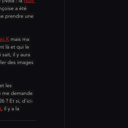
(Ndla : la 
Nuit 
nçoise a été 
 se prendre une 
des K
 mais ma 
 là et qui le 
ait, il y aura 
ler des images 
et les 
. Je me demande 
 ? Et si, d'ici-
k
, il y a la 