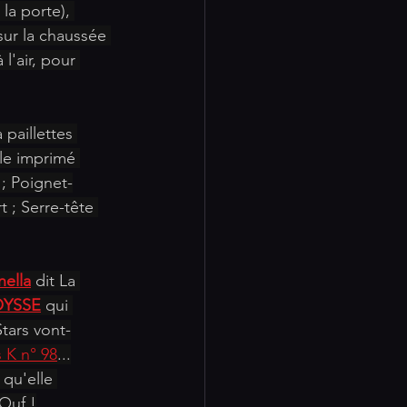
 la porte), 
sur la chaussée 
 l'air, pour 
 paillettes 
lle imprimé 
 ; Poignet-
 ; Serre-tête 
nella
 dit La 
YSSE
 qui 
Stars vont-
 K n° 98
...
qu'elle 
 Ouf !