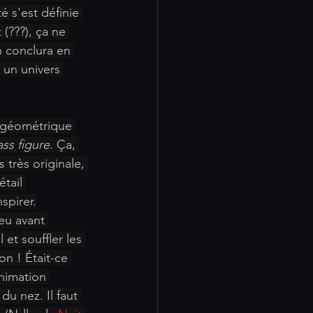
 s'est définie 
(???), ça ne 
n conclura en 
s un univers 
t géométrique 
ss figure
. Ça, 
 très originale, 
tail 
spirer.
eu avant 
et souffler les 
ion ! Était-ce 
nimation 
u nez. Il faut 