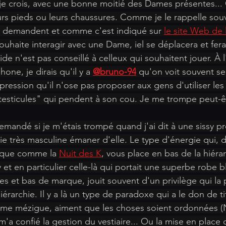
e crois, avec une bonne moitié des Dames présentes... 
rs pieds ou leurs chaussures. Comme je le rappelle sou
e demandent et comme c'est indiqué sur 
le site Web de 
ouhaite interagir avec une Dame, iel se déplacera et fera
de n'est pas conseillé à celleux qui souhaitent jouer. À
ne, je dirais qu'il y a 
@bruno-94
 qu'on voit souvent se
'impression qu'il n'ose pas proposer aux gens d'utiliser le
 testicules" qui pendent à son cou. Je me trompe peut-ê
andé si je m'étais trompé quand j'ai dit à une sissy pr
ie très masculine émaner d'elle. Le type d'énergie qui, 
que comme la 
Nuit des K
, vous place en bas de la hiérar
 et en particulier celle-là qui portait une superbe robe b
les et bas de marque, jouit souvent d'un privilège qui la
iérarchie. Il y a là un type de paradoxe qui a le don de titi
mme mézigue, aiment que les choses soient ordonnées (N
'a confié la gestion du vestiaire... Ou la mise en place d