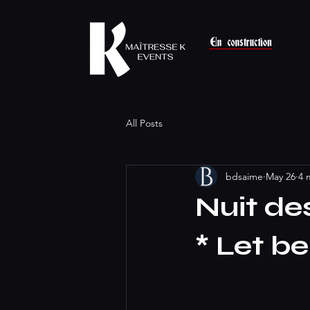
All Posts
bdsaime
May 26
4 
Nuit de
* Let b