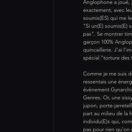
Anglophone a joué, j
exactement, avec leu
soumis(ES) qui me l
"Si un(E) soumis(E) s
pas". Se montrer timi
garçon 100% Anglopho
quincaillerie. J'ai l
spécial "torture des
Comme je me suis dem
ressentais une énerg
événement Gynarchi
Genres. Or, une sissy
jupon, porte-jarretel
part au milieu de la h
individu(E)s qui, co
pas pour rien qu'on m