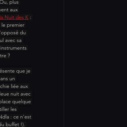
Ou, plus 
vent aux 
la Nuit des K
 : 
 le premier 
 l'opposé du 
ul avec sa 
s instruments 
tre ?
ésente que je 
dans un 
chie liée aux 
leue nuit avec 
 place quelque 
ller les 
dla : ce n'est 
u buffet !). 