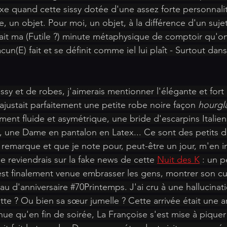
e quand cette sissy dotée d'une assez forte personnalité
un objet. Pour moi, un objet, à la différence d'un sujet 
tait ma (Futile ?) minute métaphysique de comptoir qu'o
cun(E) fait et se définit comme iel lui plaît - Surtout dan
issy et de robes, j'aimerais mentionner l'élégante et for
ajustait parfaitement une petite robe noire façon 
hourgla
ment fluide et asymétrique, une bride d'escarpins Italiens
là, une Dame en pantalon en Latex... Ce sont des petits dé
remarque et que je note pour, peut-être un jour, m'en in
 je reviendrais sur la fake news de cette 
Nuit des K
 : un p
est finalement venue embrasser les gens, montrer son cul 
u d'anniversaire 
#70Printemps
. J'ai cru à une hallucinat
 ? Ou bien sa sœur jumelle ? Cette arrivée était une a
ue qu'en fin de soirée, La Françoise s'est mise à piquer d