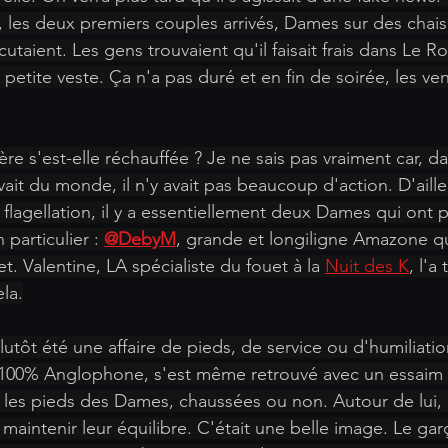
 les deux premiers couples arrivés, Dames sur des chais
cutaient. Les gens trouvaient qu'il faisait frais dans Le 
tite veste. Ça n'a pas duré et en fin de soirée, les vent
 s'est-elle réchauffée ? Je ne sais pas vraiment car, d
ait du monde, il n'y avait pas beaucoup d'action. D'ailleu
flagellation, il y a essentiellement deux Dames qui ont p
particulier : 
@DebyM
, grande et longiligne Amazone qui
t. Valentine, LA spécialiste du fouet à la 
Nuit des K
, l'a 
la.
lutôt été une affaire de pieds, de service ou d'humiliatio
00% Anglophone, s'est même retrouvé avec un essaim 
i, les pieds des Dames, chaussées ou non. Autour de lui, 
 maintenir leur équilibre. C'était une belle image. Le ga