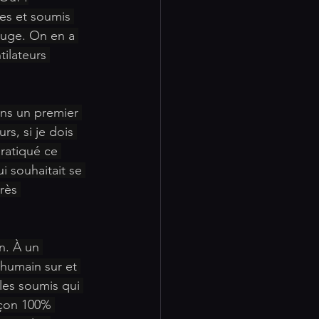
es et soumis 
Rouge. On en a 
ilateurs 
ans un premier 
rs, si je dois 
ratiqué ce 
 souhaitait se 
très 
n. À un 
humain sur et 
les soumis qui 
rçon 100% 