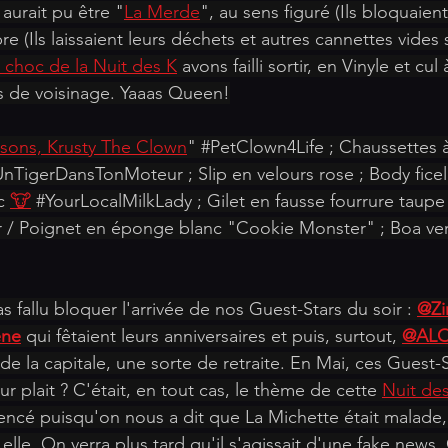
aurait pu être "
La Merde
", au sens figuré (Ils bloquaient
 (Ils laissaient leurs déchets et autres cannettes vides 
 choc de la Nuit des K
 avons failli sortir, en Vinyle et cul à
s de voisinage. Yaaas Queen!
sons, Krusty The Clown
" 
#PetClown4Life
 ; Chaussettes à
UnTigerDansTonMoteur
 ; Slip en velours rose ; Body fice
c 
🐮
#YourLocalMilkLady
 ; Gilet en fausse fourrure taupe
 / Poignet en éponge blanc "Cookie Monster" ; Boa vert
as fallu bloquer l'arrivée de nos Guest-Stars du soir : 
@Zi
ene
 qui fêtaient leurs anniversaires et puis, surtout, 
@ALO
de la capitale, une sorte de retraite. En Mai, ces Guest-
eur plait ? C'était, en tout cas, le thème de cette 
Nuit des
encé puisqu'on nous a dit que La Michette était malade, 
elle. On verra plus tard qu'il s'agissait d'une fake news.