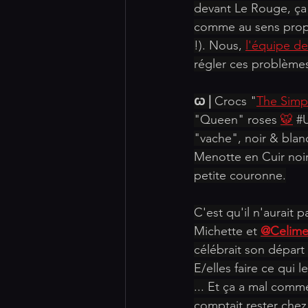
devant Le Rouge, ça 
comme au sens propre
!). Nous, 
l'équipe de
régler ces problème
ꞷ |
 Crocs "
The Simp
"Queen" roses 
🐯
#
"vache", noir & blan
Menotte en Cuir noir
petite couronne.
C'est qu'il n'aurait p
Michette et 
@Celim
célébrait son départ 
E/elles faire ce qui l
... Et ça a mal comm
comptait rester chez 