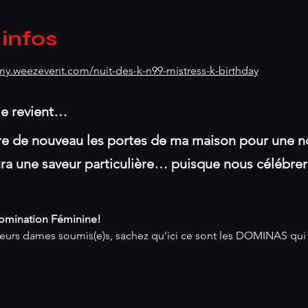
 infos
/my.weezevent.com/nuit-des-k-n99-mistress-k-birthday
e revient… 
vre de nouveau les portes de ma maison pour une no
 aura une saveur particulière… puisque nous célébr
Domination Féminine!
s dames soumis(e)s, sachez qu'ici ce sont les DOMINAS qui son