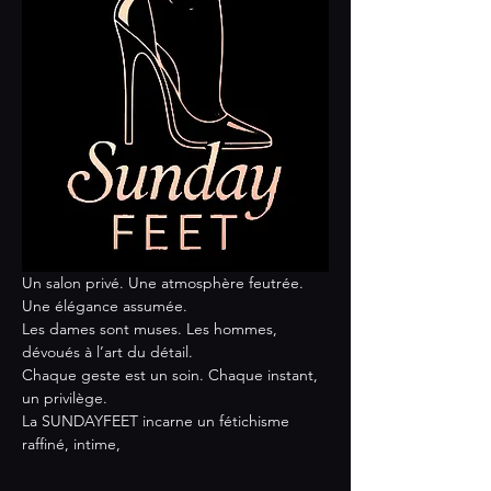
Un salon privé. Une atmosphère feutrée. 
Une élégance assumée.
Les dames sont muses. Les hommes, 
dévoués à l’art du détail.
Chaque geste est un soin. Chaque instant, 
un privilège.
La SUNDAYFEET incarne un fétichisme 
raffiné, intime,